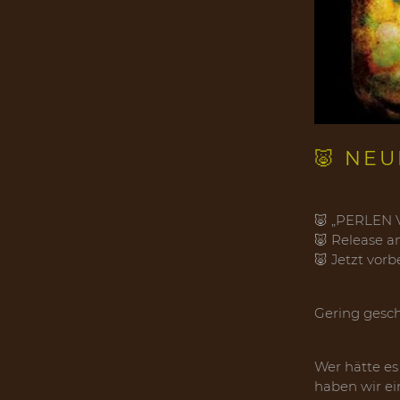
🐷 NE
🐷 „PERLEN 
🐷 Release a
🐷 Jetzt vorb
Gering gesc
Wer hätte es
haben wir ei