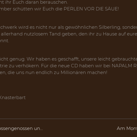
t ihr Euch daran berauschen.
mber schütten wir Euch die PERLEN VOR DIE SÄUE!
hwerk wird es nicht nur als gewöhnlichen Silberling, sonde
llerhand nutzlosem Tand geben, den ihr zu Hause auf eure
önnt.
cht genug. Wir haben es geschafft, unsere leicht gebraucht
strie zu verhökern. Für die neue CD haben wir bei NAPAL
en, die uns nun endlich zu Millionären machen!
Knasterbart
ossengenossen un…
Am Monta