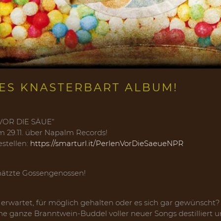
UES KNASTERBART ALBUM!
VOR DIE SÄUE“
m 29.11. über Napalm Records!
estellen:
https://smarturl.it/PerlenVorDieSaeueNPR
hätzte Gossengenossen!
 erwartet, für möglich gehalten oder es sich gar gewünscht?
ne ganze Branntwein-Buddel voller neuer Songs destilliert u