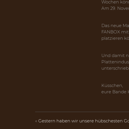
Wochen könn
Am 29. Nove
Das neue Mac
FANBOX mit a
platzieren k
Und damit ni
Plattenindu
unterschrieb
Küsschen,
eure Bande 
«
Gestern haben wir unsere hübschesten G