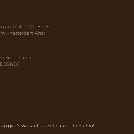
rn auch als LIMITIERTE
m Knasterbart-Altar
en Seelen an die
M RECORDS
g gibt’s was auf die Schnauze, ihr Süßen!
»