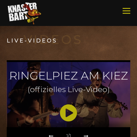
Skip
to
content
VIDEOS
/
LIVE-VIDEOS
Z
RINGELPIEZ AM KIEZ
(offizielles Live-Video)
1/1