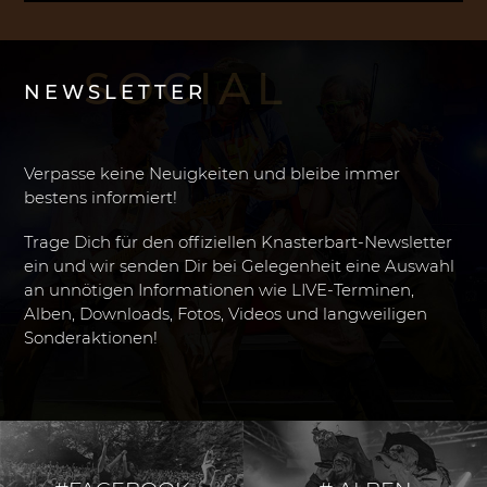
SOCIAL
/
NEWSLETTER
Verpasse keine Neuigkeiten und bleibe immer
bestens informiert!
Trage Dich für den offiziellen Knasterbart-Newsletter
ein und wir senden Dir bei Gelegenheit eine Auswahl
an unnötigen Informationen wie LIVE-Terminen,
Alben, Downloads, Fotos, Videos und langweiligen
Sonderaktionen!