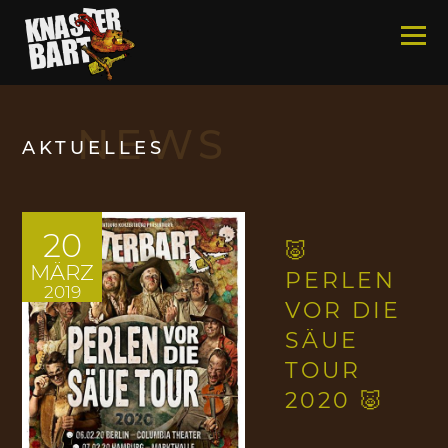
Skip
to
content
NEWS
/
AKTUELLES
20
🐷
MÄRZ
PERLEN
2019
VOR DIE
SÄUE
TOUR
2020 🐷