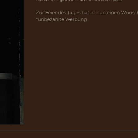
⠀⠀⠀⠀⠀⠀⠀⠀⠀⠀⠀⠀⠀⠀⠀⠀⠀⠀⠀⠀⠀⠀⠀⠀⠀⠀⠀⠀⠀⠀
Zur Feier des Tages hat er nun einen Wunsch 
*unbezahlte Werbung