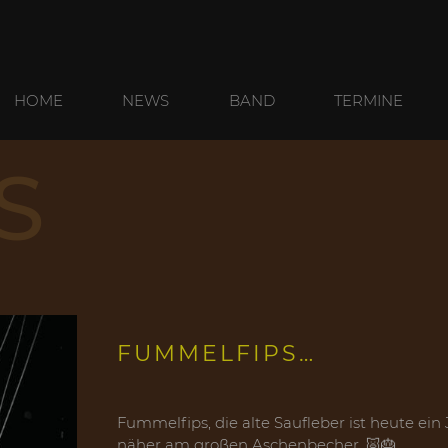
HOME
NEWS
BAND
TERMINE
S
FUMMELFIPS…
Fummelfips, die alte Saufleber ist heute ein
näher am großen Aschenbecher. 🐷🎂