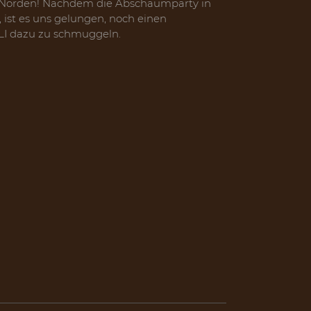
m Norden! Nachdem die Abschaumparty in
 ist es uns gelungen, noch einen
I dazu zu schmuggeln.