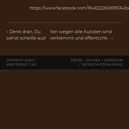
https://www.facebook.com/164622260691634/p
«
Denk dran, Du
Von wegen alle Autisten sind
siehst scheiße aus!
verklemmt und öffentlichk…
»
COPYRIGHT 2026 ©
PRESSE
BUCHEN
IMPRESSUM
KNASTERBART
G.b.R
DATENSCHUTZERKLÄRUNG